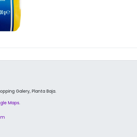
hopping Galery, Planta Baja.
gle Maps
.
com